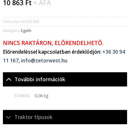
10 863
Ft
+ ÁFA
Cikkszám:
50.350.906
Kategória:
Egyéb
NINCS RAKTÁRON, ELŐRENDELHETŐ.
Előrendeléssel kapcsolatban érdeklődjön:
+36 30 94
11 167
,
info@zetorwest.hu
További információk
TÖMEG
0,06 kg
Traktor típusok