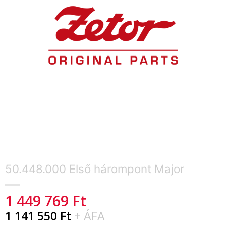
50.448.000 Első hárompont Major
1 449 769
Ft
1 141 550
Ft
+ ÁFA