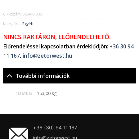
Cikkszám:
50.448.000
Kategória:
Egyéb
NINCS RAKTÁRON, ELŐRENDELHETŐ.
Előrendeléssel kapcsolatban érdeklődjön:
+36 30 94
11 167
,
info@zetorwest.hu
További információk
TÖMEG
153,00 kg
+36 (30) 94 11 167
info@zetorwest.hu