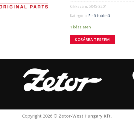
Cikkszám:
5045-3201
Kategória:
Első futómű
1 készleten
KOSÁRBA TESZEM
Copyright 2026 ©
Zetor-West Hungary Kft.