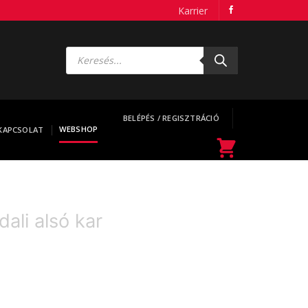
Karrier
Products
search
BELÉPÉS / REGISZTRÁCIÓ
WEBSHOP
KAPCSOLAT
ali alsó kar