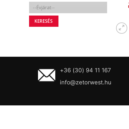
KERESÉS
+36 (30) 94 11 167
info@zetorwest.hu