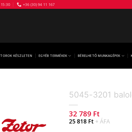
 15:30
+36 (30) 94 11 167
TOROK KÉSZLETEN
EGYÉB TERMÉKEK
BÉRELHETŐ MUNKAGÉPEK
5045-3201 balold
32 789
Ft
25 818
Ft
+ ÁFA