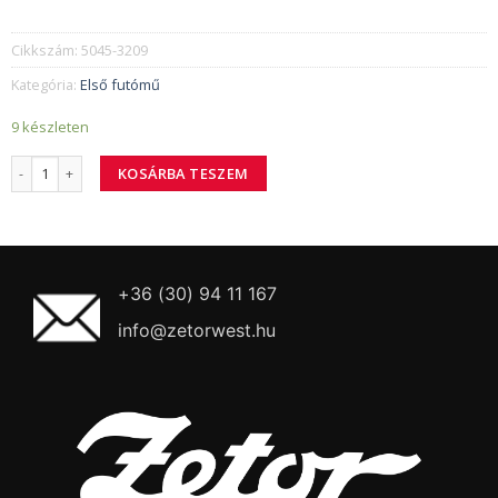
Cikkszám:
5045-3209
Kategória:
Első futómű
9 készleten
5045-3209 beállító alátétlemez mennyiség
KOSÁRBA TESZEM
+36 (30) 94 11 167
info@zetorwest.hu