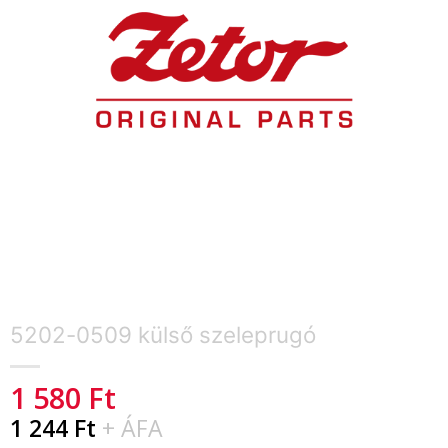
5202-0509 külső szeleprugó
1 580
Ft
1 244
Ft
+ ÁFA