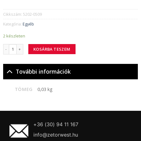
Cikkszám:
5202-0509
Kategória:
Egyéb
2 készleten
5202-0509 külső szeleprugó mennyiség
KOSÁRBA TESZEM
További információk
TÖMEG
0,03 kg
+36 (30) 94 11 167
info@zetorwest.hu