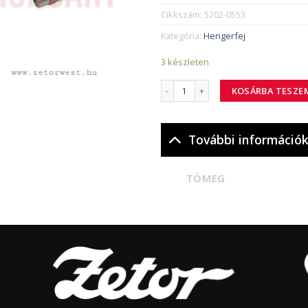
Cikkszám:
5202-0553
Kategória:
Hengerfej
3 készleten
5202-0553 szelepvezetés turbo menn
KOSÁRBA TESZE
További információ
TÖMEG