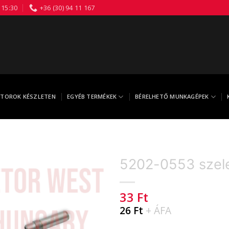
 15:30
+36 (30) 94 11 167
TOROK KÉSZLETEN
EGYÉB TERMÉKEK
BÉRELHETŐ MUNKAGÉPEK
5202-0553 szel
33
Ft
26
Ft
+ ÁFA