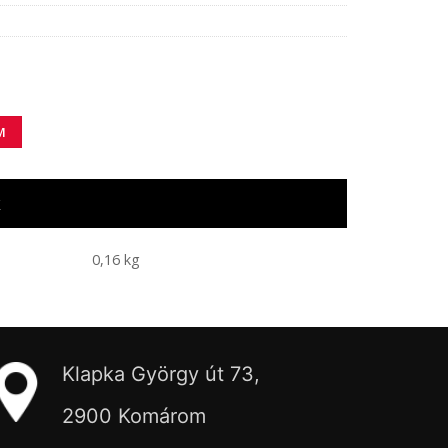
yiség
M
k
0,16 kg
Klapka György út 73,
2900 Komárom