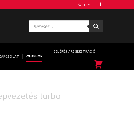
Karrier
Products
search
BELÉPÉS / REGISZTRÁCIÓ
WEBSHOP
KAPCSOLAT
epvezetés turbo