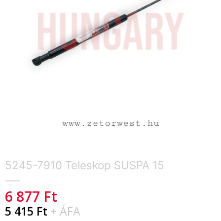
5245-7910 Teleskop SUSPA 15
6 877
Ft
5 415
Ft
+ ÁFA