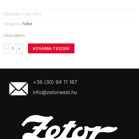
Cikkszám:
5245-7910
Kategória:
Fülke
7 készleten
5245-7910 Teleskop SUSPA 15 mennyiség
KOSÁRBA TESZEM
+36 (30) 94 11 167
info@zetorwest.hu