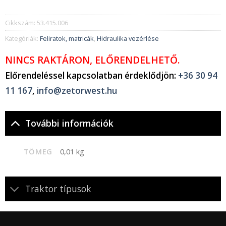
Cikkszám:
53.415.006
Kategóriák:
Feliratok, matricák
,
Hidraulika vezérlése
NINCS RAKTÁRON, ELŐRENDELHETŐ.
Előrendeléssel kapcsolatban érdeklődjön:
+36 30 94
11 167
,
info@zetorwest.hu
További információk
TÖMEG
0,01 kg
Traktor típusok