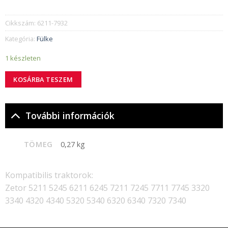
Cikkszám:
6211-7932
Kategória:
Fülke
1 készleten
KOSÁRBA TESZEM
További információk
TÖMEG
0,27 kg
Kompatibilis traktorok:
Zetor 5211 5245 6211 6245 7211 7245 7711 7745 3320
3340 4320 4340 5320 5340 6320 6340 7320 7340