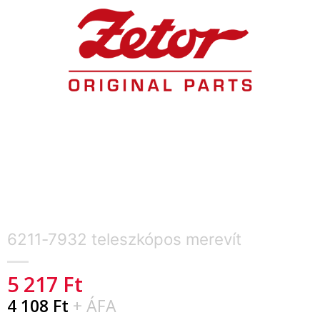
6211-7932 teleszkópos merevít
5 217
Ft
4 108
Ft
+ ÁFA