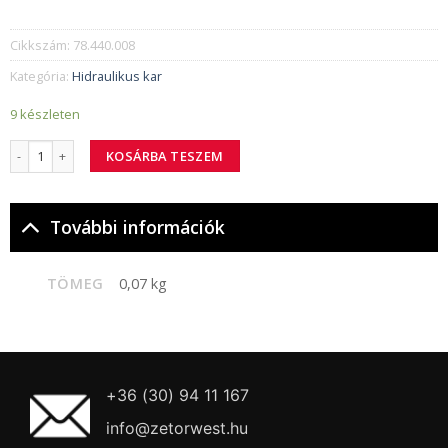
Cikkszám:
78.440.008
Kategória:
Hidraulikus kar
9 készleten
78.440.008 csúszófej mennyiség
KOSÁRBA TESZEM
További információk
TÖMEG
0,07 kg
+36 (30) 94 11 167
info@zetorwest.hu