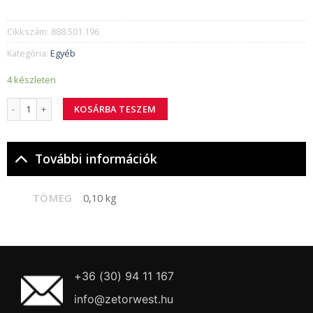
Cikkszám:
888.501.196
Kategória:
Egyéb
4 készleten
888.501.196 rendszámtáblatartó mennyiség
KOSÁRBA TESZEM
További információk
TÖMEG
0,10 kg
+36 (30) 94 11 167
info@zetorwest.hu