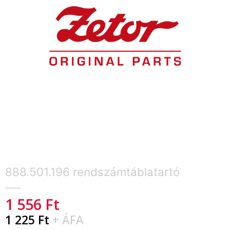
888.501.196 rendszámtáblatartó
1 556
Ft
1 225
Ft
+ ÁFA