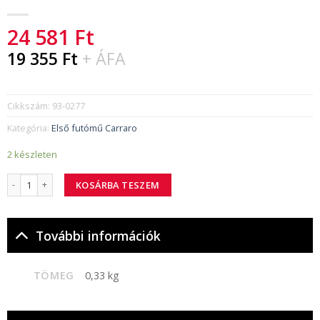
24 581
Ft
19 355
Ft
+ ÁFA
Cikkszám:
93-0277
Kategória:
Első futómű Carraro
2 készleten
93-0277 lemez mennyiség
KOSÁRBA TESZEM
További információk
TÖMEG
0,33 kg