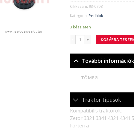
Cikkszám:
93-0708
Kategória:
Pedálok
3 készleten
93-0708 kupak mennyiség
KOSÁRBA TESZE
További információ
TÖMEG
Traktor típusok
Kompatibilis traktorok:
Zetor 3321 3341 4321 4341 
Forterra