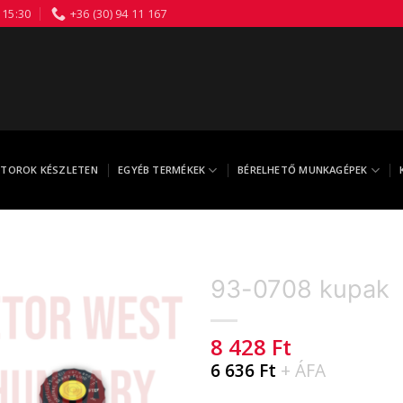
 15:30
+36 (30) 94 11 167
TOROK KÉSZLETEN
EGYÉB TERMÉKEK
BÉRELHETŐ MUNKAGÉPEK
93-0708 kupak
8 428
Ft
6 636
Ft
+ ÁFA