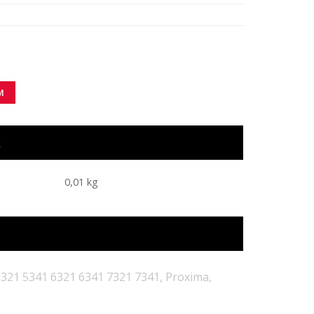
M
k
0,01 kg
5321 5341 6321 6341 7321 7341, Proxima,