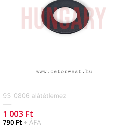
93-0806 alátétlemez
1 003
Ft
790
Ft
+ ÁFA