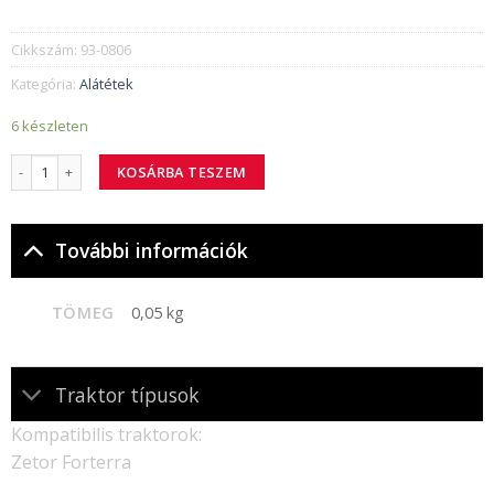
Cikkszám:
93-0806
Kategória:
Alátétek
6 készleten
93-0806 alátétlemez mennyiség
KOSÁRBA TESZEM
További információk
TÖMEG
0,05 kg
Traktor típusok
Kompatibilis traktorok:
Zetor Forterra