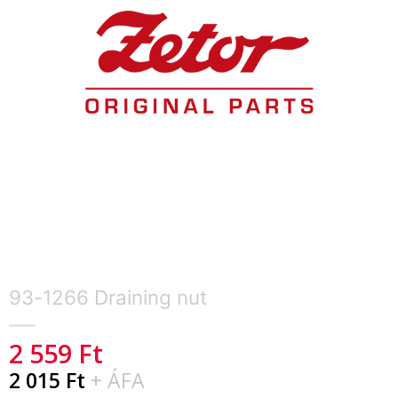
93-1266 Draining nut
2 559
Ft
2 015
Ft
+ ÁFA