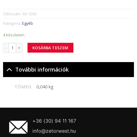
Cikkszám:
93-1266
Kategória:
Egyéb
4 készleten
93-1266 Draining nut mennyiség
KOSÁRBA TESZEM
További információk
TÖMEG
0,040 kg
+36 (30) 94 11 167
info@zetorwest.hu