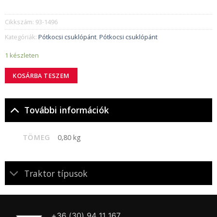
Cikkszám:
93-1496
Kategóriák:
Pótkocsi csuklópánt
,
Pótkocsi csuklópánt
1 készleten
KOSÁRBA TESZEM
További információk
TÖMEG
0,80 kg
Traktor típusok
+36 (30) 94 11 167