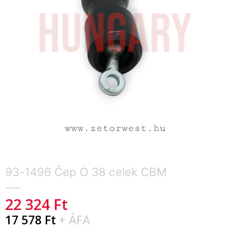
93-1496 Čep O 38 celek CBM
22 324
Ft
17 578
Ft
+ ÁFA