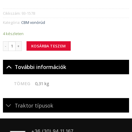
Cikkszám:
93-1578
Kategória:
CBM vonórúd
4 készleten
93-1578 Spodní pouzdro - sada CBM mennyiség
KOSÁRBA TESZEM
További információk
TÖMEG
0,31 kg
Traktor típusok
+36 (30) 94 11 167