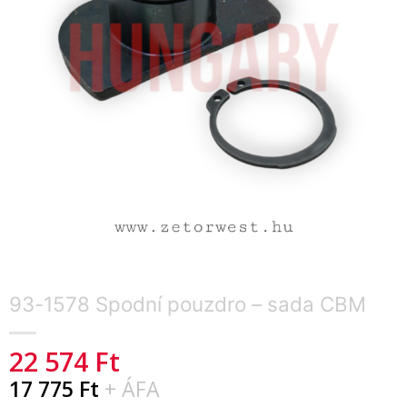
93-1578 Spodní pouzdro – sada CBM
22 574
Ft
17 775
Ft
+ ÁFA