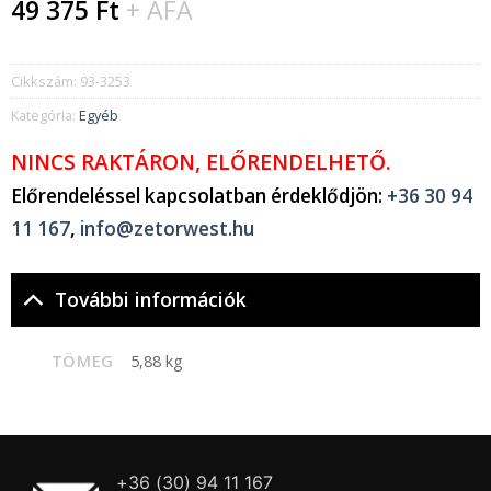
49 375
Ft
+ ÁFA
Cikkszám:
93-3253
Kategória:
Egyéb
NINCS RAKTÁRON, ELŐRENDELHETŐ.
Előrendeléssel kapcsolatban érdeklődjön:
+36 30 94
11 167
,
info@zetorwest.hu
További információk
TÖMEG
5,88 kg
+36 (30) 94 11 167