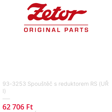
93-3253 Spouštěč s reduktorem RS (UŘ
I)
62 706
Ft