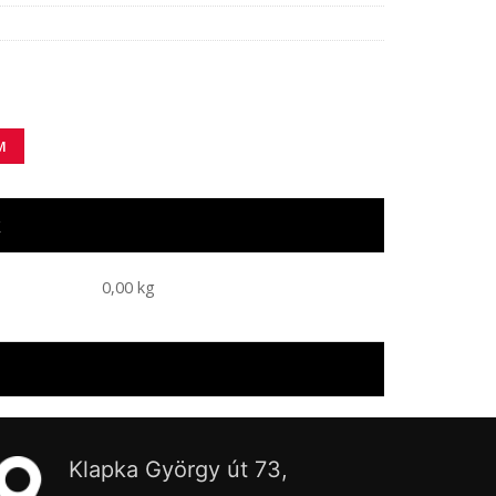
ség
M
k
0,00 kg
Klapka György út 73,