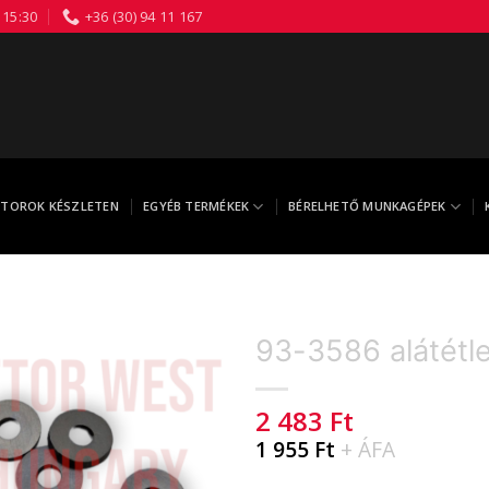
 15:30
+36 (30) 94 11 167
TOROK KÉSZLETEN
EGYÉB TERMÉKEK
BÉRELHETŐ MUNKAGÉPEK
93-3586 alátét
2 483
Ft
1 955
Ft
+ ÁFA