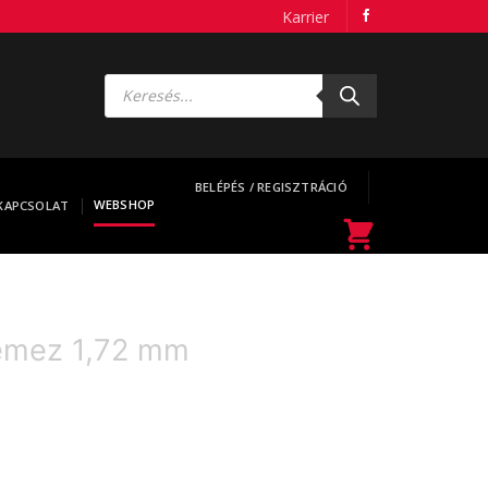
Karrier
Products
search
BELÉPÉS / REGISZTRÁCIÓ
WEBSHOP
KAPCSOLAT
lemez 1,72 mm