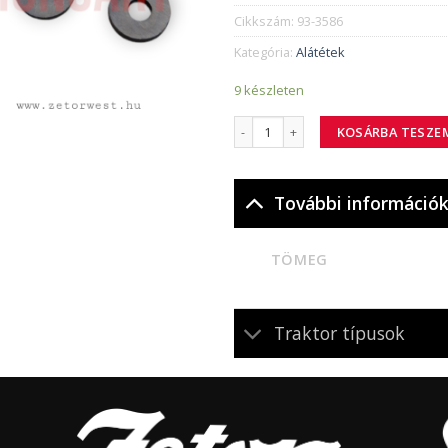
Cikkszám:
93-3586
Kategória:
Alátétek
9 készleten
93-3586 alátétlemez 1,72 mm mennyi
KOSÁRBA TESZE
További információ
TÖMEG
Traktor típusok