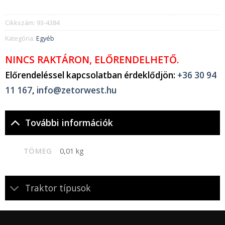
Cikkszám:
93-4384
Kategória:
Egyéb
NINCS RAKTÁRON, ELŐRENDELHETŐ.
Előrendeléssel kapcsolatban érdeklődjön:
+36 30 94
11 167
,
info@zetorwest.hu
További információk
TÖMEG
0,01 kg
Traktor típusok