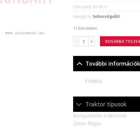
Cikkszám:
93-4917
Kategória:
Sebességváltó
11 készleten
93-4917 csapszeg mennyiség
KOSÁRBA TESZE
További információ
TÖMEG
Traktor típusok
Kompatibilis traktorok:
Zetor Major