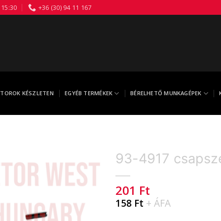
 15:30
+36 (30) 94 11 167
TOROK KÉSZLETEN
EGYÉB TERMÉKEK
BÉRELHETŐ MUNKAGÉPEK
93-4917 csapsz
201
Ft
158
Ft
+ ÁFA