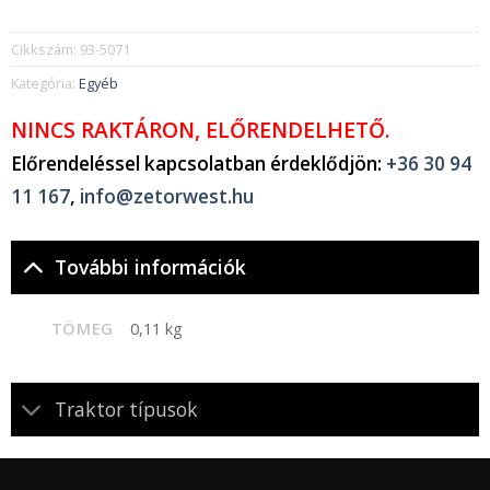
Cikkszám:
93-5071
Kategória:
Egyéb
NINCS RAKTÁRON, ELŐRENDELHETŐ.
Előrendeléssel kapcsolatban érdeklődjön:
+36 30 94
11 167
,
info@zetorwest.hu
További információk
TÖMEG
0,11 kg
Traktor típusok