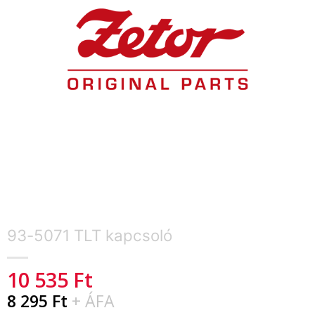
93-5071 TLT kapcsoló
10 535
Ft
8 295
Ft
+ ÁFA