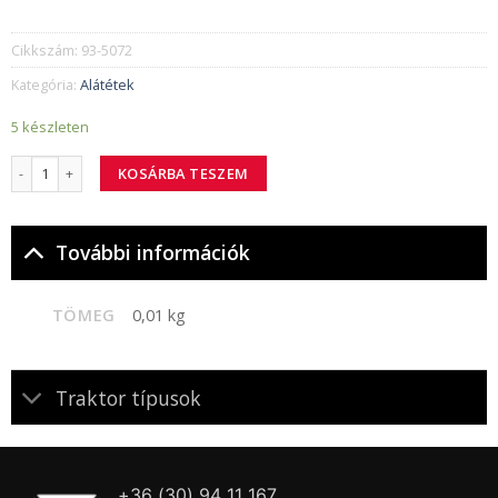
Cikkszám:
93-5072
Kategória:
Alátétek
5 készleten
93-5072 alátét mennyiség
KOSÁRBA TESZEM
További információk
TÖMEG
0,01 kg
Traktor típusok
+36 (30) 94 11 167