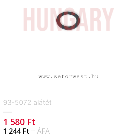
93-5072 alátét
1 580
Ft
1 244
Ft
+ ÁFA