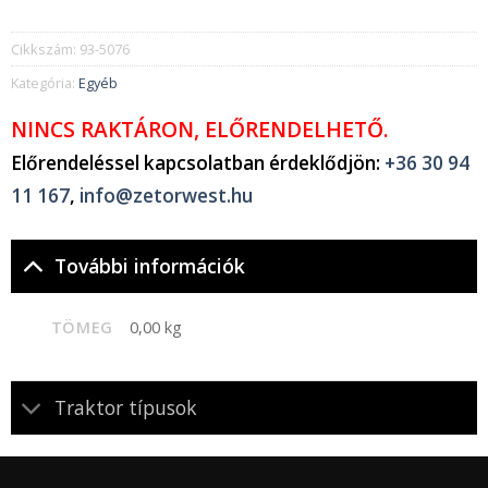
Cikkszám:
93-5076
Kategória:
Egyéb
NINCS RAKTÁRON, ELŐRENDELHETŐ.
Előrendeléssel kapcsolatban érdeklődjön:
+36 30 94
11 167
,
info@zetorwest.hu
További információk
TÖMEG
0,00 kg
Traktor típusok