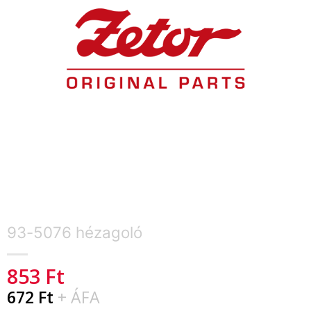
93-5076 hézagoló
853
Ft
672
Ft
+ ÁFA