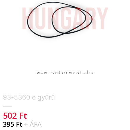
93-5360 o gyűrű
502
Ft
395
Ft
+ ÁFA