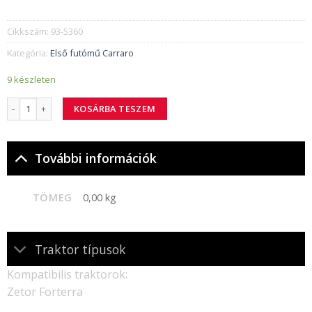
Cikkszám:
93-5360
Kategória:
Első futómű Carraro
9 készleten
93-5360 o gyűrű mennyiség
KOSÁRBA TESZEM
További információk
TÖMEG
0,00 kg
Traktor típusok
Kompatibilis traktorok:
Zetor Forterra