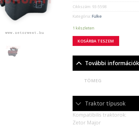
Cikkszám:
93-5598
Kategória:
Fülke
1 készleten
KOSÁRBA TESZEM
További információ
TÖMEG
Traktor típusok
Kompatibilis traktorok:
Zetor Major