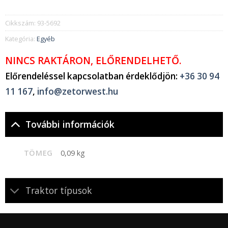
Cikkszám:
93-5692
Kategória:
Egyéb
NINCS RAKTÁRON, ELŐRENDELHETŐ.
Előrendeléssel kapcsolatban érdeklődjön:
+36 30 94
11 167
,
info@zetorwest.hu
További információk
TÖMEG
0,09 kg
Traktor típusok