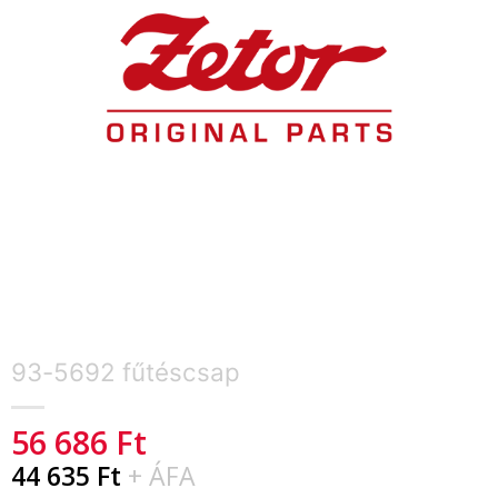
93-5692 fűtéscsap
56 686
Ft
44 635
Ft
+ ÁFA