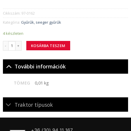
Cikkszám:
97-0162
Kategória:
Gyűrűk, seeger gyűrűk
4 készleten
97-0162 bisztosító-gyűrű 35 mennyiség
KOSÁRBA TESZEM
További információk
TÖMEG
0,01 kg
Traktor típusok
+36 (30) 94 11 167