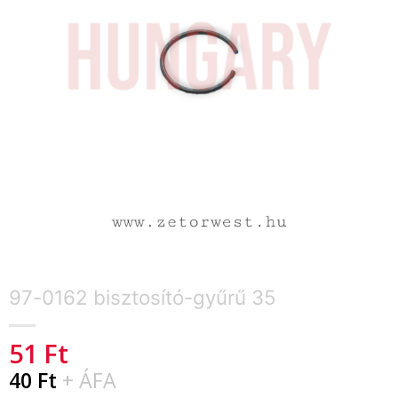
97-0162 bisztosító-gyűrű 35
51
Ft
40
Ft
+ ÁFA