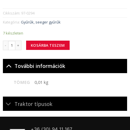
Cikkszám:
97-0294
Kategória:
Gyűrűk, seeger gyűrűk
7 készleten
97-0294 seeger-gyűrű 47 belső mennyiség
KOSÁRBA TESZEM
További információk
TÖMEG
0,01 kg
Traktor típusok
+36 (30) 94 11 167