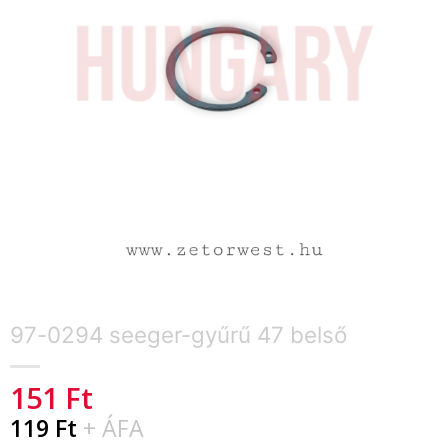
97-0294 seeger-gyűrű 47 belső
151
Ft
119
Ft
+ ÁFA