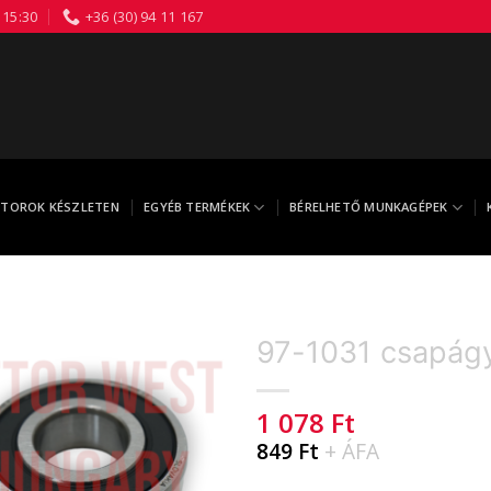
 15:30
+36 (30) 94 11 167
TOROK KÉSZLETEN
EGYÉB TERMÉKEK
BÉRELHETŐ MUNKAGÉPEK
97-1031 csapág
1 078
Ft
849
Ft
+ ÁFA