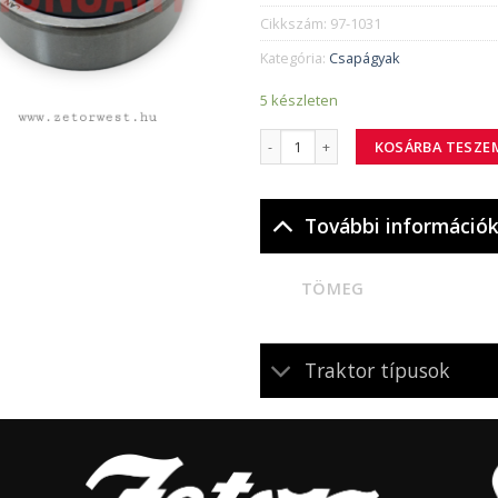
Cikkszám:
97-1031
Kategória:
Csapágyak
5 készleten
97-1031 csapágy 6203-2RS C3 mennyi
KOSÁRBA TESZE
További információ
TÖMEG
Traktor típusok