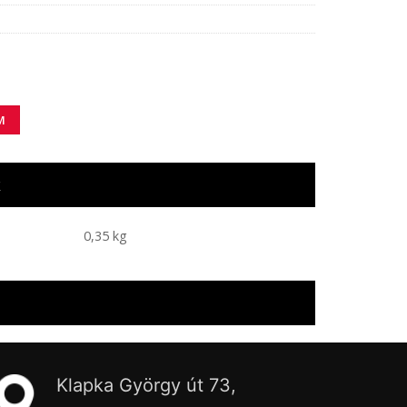
ség
M
k
0,35 kg
Klapka György út 73,