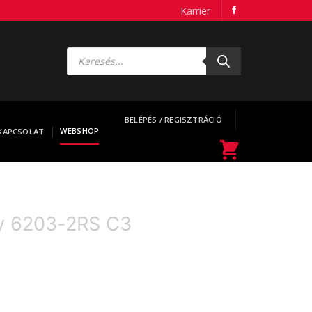
Karrier
Products
search
BELÉPÉS / REGISZTRÁCIÓ
WEBSHOP
KAPCSOLAT
y 6203-2RS C3