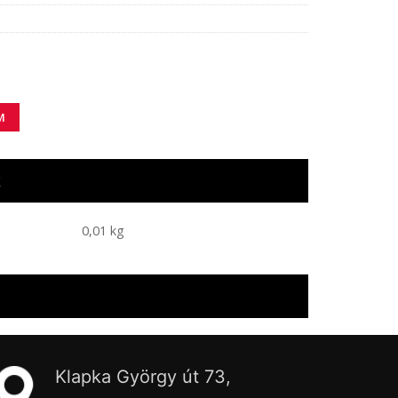
M
k
0,01 kg
Klapka György út 73,