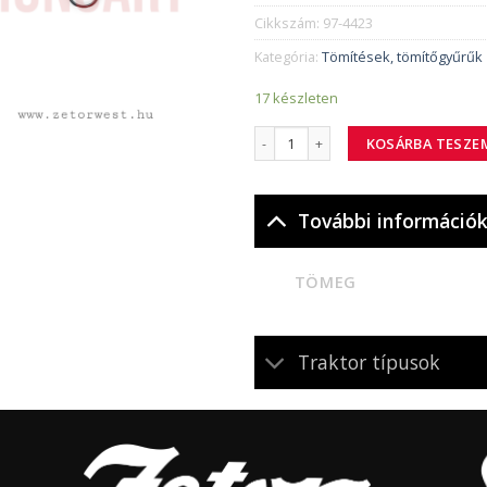
Cikkszám:
97-4423
Kategória:
Tömítések, tömítőgyűrűk
17 készleten
97-4423 tömítőgyűrű mennyiség
KOSÁRBA TESZE
További információ
TÖMEG
Traktor típusok