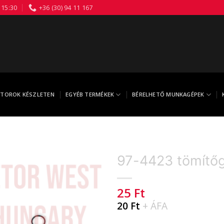
 15:30
+36 (30) 94 11 167
TOROK KÉSZLETEN
EGYÉB TERMÉKEK
BÉRELHETŐ MUNKAGÉPEK
97-4423 tömítő
25
Ft
20
Ft
+ ÁFA