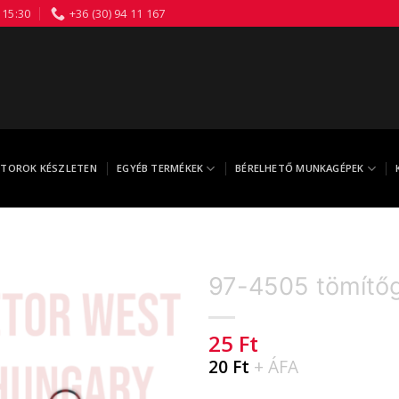
 15:30
+36 (30) 94 11 167
TOROK KÉSZLETEN
EGYÉB TERMÉKEK
BÉRELHETŐ MUNKAGÉPEK
97-4505 tömítő
25
Ft
20
Ft
+ ÁFA