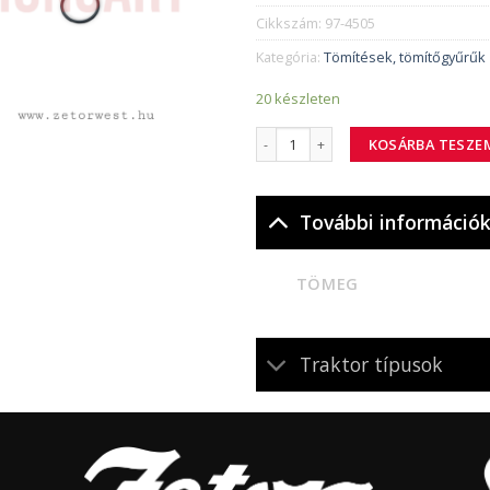
Cikkszám:
97-4505
Kategória:
Tömítések, tömítőgyűrűk
20 készleten
97-4505 tömítőgyűrű mennyiség
KOSÁRBA TESZE
További információ
TÖMEG
Traktor típusok