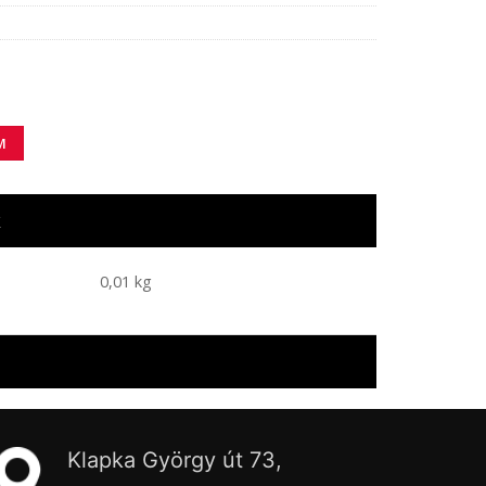
M
k
0,01 kg
Klapka György út 73,