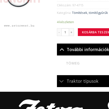
Cikkszám:
97-4715
Kategória:
Tömítések, tömítőgyűrűk
4 készleten
97-4715 tömítő gyűrű 65x3,55 menny
KOSÁRBA TESZE
További információ
TÖMEG
Traktor típusok