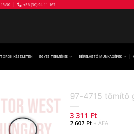
 15:30
+36 (30) 94 11 167
TOROK KÉSZLETEN
EGYÉB TERMÉKEK
BÉRELHETŐ MUNKAGÉPEK
97-4715 tömítő 
3 311
Ft
2 607
Ft
+ ÁFA