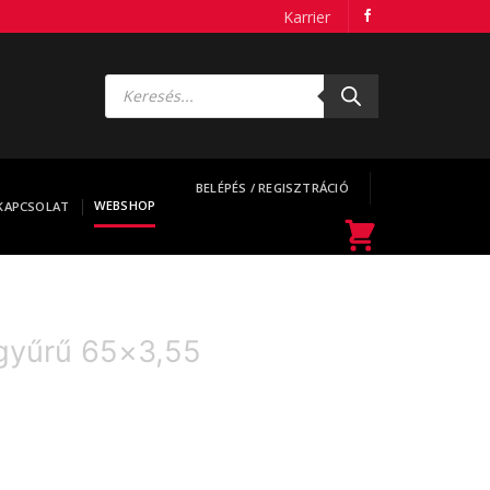
Karrier
Products
search
BELÉPÉS / REGISZTRÁCIÓ
WEBSHOP
KAPCSOLAT
gyűrű 65×3,55