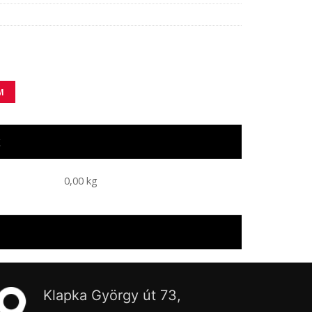
iség
M
k
0,00 kg
Klapka György út 73,