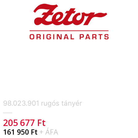
98.023.901 rugós tányér
205 677
Ft
161 950
Ft
+ ÁFA