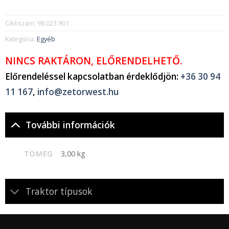
Cikkszám:
98.023.901
Kategória:
Egyéb
NINCS RAKTÁRON, ELŐRENDELHETŐ.
Előrendeléssel kapcsolatban érdeklődjön:
+36 30 94
11 167
,
info@zetorwest.hu
További információk
TÖMEG
3,00 kg
Traktor típusok