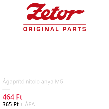
Ágaprító nitolo anya M5
464
Ft
365
Ft
+ ÁFA