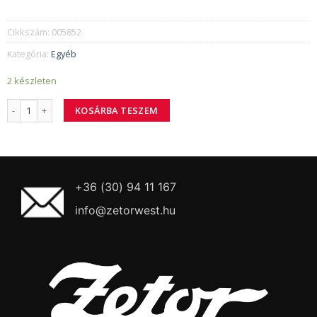
Cikkszám:
005852
Kategória:
Egyéb
2 készleten
Ágaprító nitolo anya M5 mennyiség
KOSÁRBA TESZEM
+36 (30) 94 11 167
info@zetorwest.hu