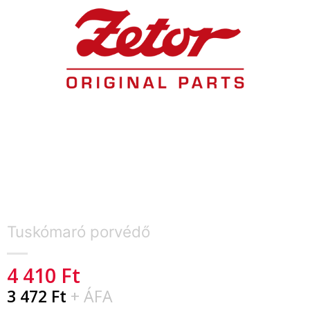
Tuskómaró porvédő
4 410
Ft
3 472
Ft
+ ÁFA