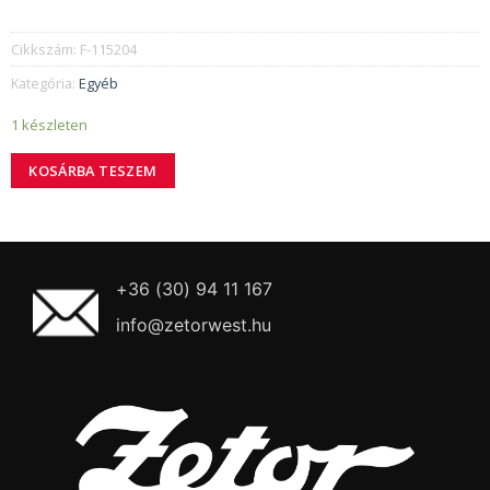
Cikkszám:
F-115204
Kategória:
Egyéb
1 készleten
KOSÁRBA TESZEM
+36 (30) 94 11 167
info@zetorwest.hu